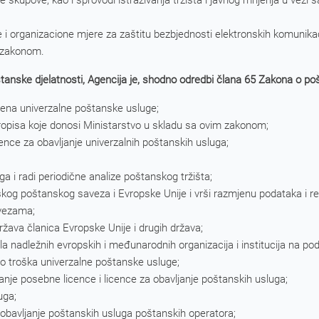
e skupove, kao i sprovodi istraživanja tržišta i javnog mnjenja u vezi s
čke i organizacione mjere za zaštitu bezbjednosti elektronskih komunika
a zakonom.
poštanske djelatnosti, Agencija je, shodno odredbi člana 65 Zakona o 
ijena univerzalne poštanske usluge;
ropisa koje donosi Ministarstvo u skladu sa ovim zakonom;
cence za obavljanje univerzalnih poštanskih usluga;
uga i radi periodične analize poštanskog tržišta;
tskog poštanskog saveza i Evropske Unije i vrši razmjenu podataka i r
vezama;
žava članica Evropske Unije i drugih država;
ela nadležnih evropskih i međunarodnih organizacija i institucija na po
eto troška univerzalne poštanske usluge;
anje posebne licence i licence za obavljanje poštanskih usluga;
uga;
obavljanje poštanskih usluga poštanskih operatora;