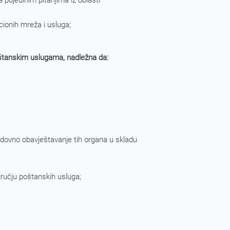
a pojedinim pitanjima iz oblasti
cionih mreža i usluga;
poštanskim uslugama, nadležna da:
edovno obavještavanje tih organa u skladu
dručju poštanskih usluga;