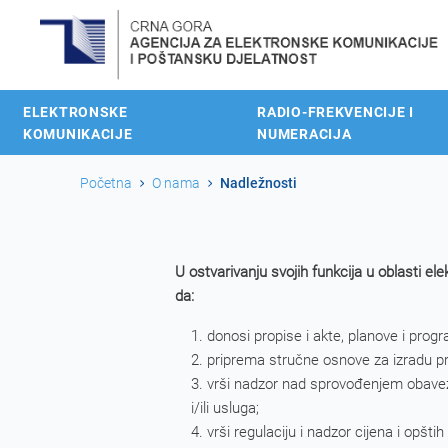
ELEKTRONSKE
RADIO-FREKVENCIJE I
KOMUNIKACIJE
NUMERACIJA
Početna
O nama
Nadležnosti
U ostvarivanju svojih funkcija u oblasti 
da:
donosi propise i akte, planove i pro
priprema stručne osnove za izradu p
vrši nadzor nad sprovođenjem obaveza
i/ili usluga;
vrši regulaciju i nadzor cijena i opšt