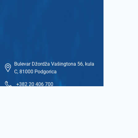
Bulevar Džordža Vašingtona 56, kula
C, 81000 Podgorica
+382 20 406 700
+382 20 406 702
ekip@ekip.me
https://www.ekip.me