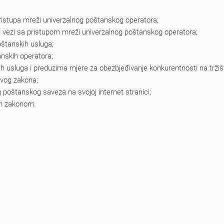
pristupa mreži univerzalnog poštanskog operatora;
 vezi sa pristupom mreži univerzalnog poštanskog operatora;
oštanskih usluga;
nskih operatora;
skih usluga i preduzima mjere za obezbjeđivanje konkurentnosti na trži
ovog zakona;
g poštanskog saveza na svojoj internet stranici;
im zakonom.