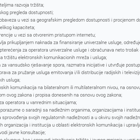
eljima razvoja tržišta;
kog pregleda dostupnosti;
i obaveza u vezi sa geografskim pregledom dostupnosti i procjenom d
elikog kapaciteta;
urencije u vezi sa otvorenim pristupom internetu;
avlja prikupljanjem naknada za finansiranje univerzalne usluge, određu
pterećenja za operatora univerzalne usluge i obračunava neto trošak 
 tržištu elektronskih komunikacionih mreža i usluga;
a za vansudsko rješavanje spora, razmatra inicijative i utvrđuje postupa
rava za pružanje usluga emitovanja i/ili distribucije radijskih i telev
kih usluga;
onskih komunikacija na bilateralnom ili multilateralnom nivou, na osnov
enom ovog zakona i propisa donesenih na osnovu ovog zakona;
za operatora u vanrednim situacijama;
sporazume o saradnji sa nadležnim organima, organizacijama i instituc
sprovođenja svojih regulatornih nadležnosti a u okviru svojih nadležno
h organizacija i institucija u oblasti elektronskih komunikacija i uprav
ovodi javne konsultacije;