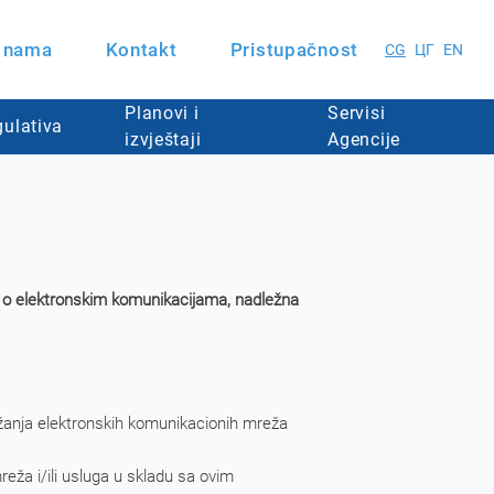
 nama
Kontakt
Pristupačnost
CG
ЦГ
EN
Planovi i
Servisi
ulativa
izvještaji
Agencije
na o elektronskim komunikacijama, nadležna
užanja elektronskih komunikacionih mreža
reža i/ili usluga u skladu sa ovim