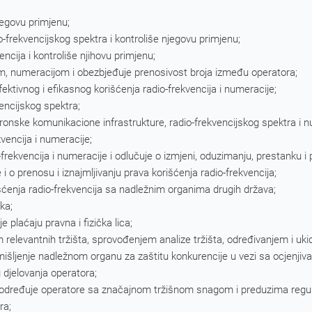
jegovu primjenu;
frekvencijskog spektra i kontroliše njegovu primjenu;
ncija i kontroliše njihovu primjenu;
om, numeracijom i obezbjeđuje prenosivost broja između operatora;
ktivnog i efikasnog korišćenja radio-frekvencija i numeracije;
vencijskog spektra;
ronske komunikacione infrastrukture, radio-frekvencijskog spektra i n
vencija i numeracije;
-frekvencija i numeracije i odlučuje o izmjeni, oduzimanju, prestanku 
 i o prenosu i iznajmljivanju prava korišćenja radio-frekvencija;
išćenja radio-frekvencija sa nadležnim organima drugih država;
ka;
 plaćaju pravna i fizička lica;
m relevantnih tržišta, sprovođenjem analize tržišta, određivanjem i u
ljenje nadležnom organu za zaštitu konkurencije u vezi sa ocjenjivanje
 djelovanja operatora;
a, određuje operatore sa značajnom tržišnom snagom i preduzima regu
ra;