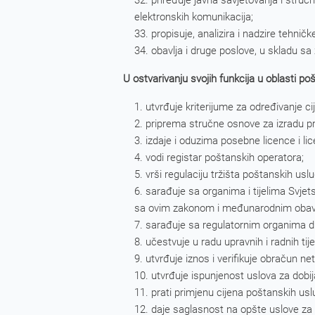
priređuje javna savjetovanja i stručn
elektronskih komunikacija;
propisuje, analizira i nadzire tehni
obavlja i druge poslove, u skladu s
U ostvarivanju svojih funkcija u oblasti 
utvrđuje kriterijume za određivanje c
priprema stručne osnove za izradu p
izdaje i oduzima posebne licence i li
vodi registar poštanskih operatora;
vrši regulaciju tržišta poštanskih usl
sarađuje sa organima i tijelima Svje
sa ovim zakonom i međunarodnim oba
sarađuje sa regulatornim organima dr
učestvuje u radu upravnih i radnih tij
utvrđuje iznos i verifikuje obračun n
utvrđuje ispunjenost uslova za dobij
prati primjenu cijena poštanskih usl
daje saglasnost na opšte uslove za 