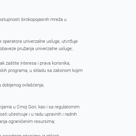
ostupnosti širokopojasnih mreža u
je operatora univerzalne usluge, utvrđuje
obaveze pružanja univerzalne usluge;
k zaštite interesa i prava korisnika;
izijskih programa, u skladu sa zakonom kojim
u dobijenog ovlašćenja;
ijama u Crnoj Gori, kao i sa regulatornim
sti učestvuje i u radu upravnih i radnih
ljanja ograničenim resursima;