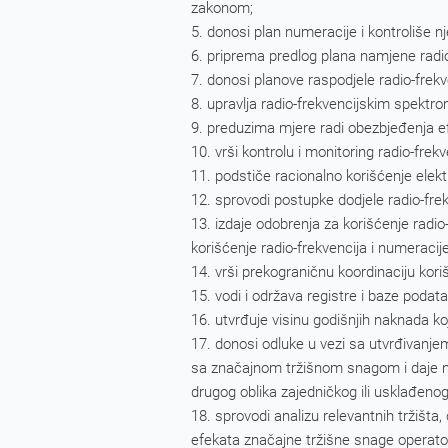
zakonom;
donosi plan numeracije i kontroliše n
priprema predlog plana namjene radio-
donosi planove raspodjele radio-frekve
upravlja radio-frekvencijskim spektr
preduzima mjere radi obezbjeđenja efe
vrši kontrolu i monitoring radio-frek
podstiče racionalno korišćenje elekt
sprovodi postupke dodjele radio-frek
izdaje odobrenja za korišćenje radio
korišćenje radio-frekvencija i numeracije
vrši prekograničnu koordinaciju kor
vodi i održava registre i baze podata
utvrđuje visinu godišnjih naknada koje
donosi odluke u vezi sa utvrđivanje
sa značajnom tržišnom snagom i daje miš
drugog oblika zajedničkog ili usklađenog
sprovodi analizu relevantnih tržišt
efekata značajne tržišne snage operato