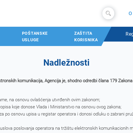
O
POŠTANSKE
ZAŠTITA
Reg
USLUGE
KORISNIKA
Nadležnosti
elektronskih komunikacija, Agencija je, shodno odredbi člana 179 Zako
grame, na osnovu ovlašćenja utvrđenih ovim zakonom;
ropisa koje donose Vlada i Ministarstvo na osnovu ovog zakona;
 po osnovu upisa u registar operatora i donosi odluku o zabrani pr
ih uslova poslovanja operatora na tržištu elektronskih komunikacionih m