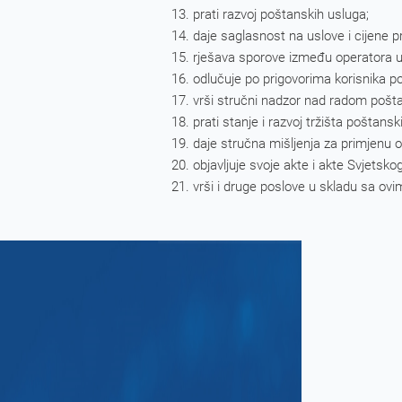
prati razvoj poštanskih usluga;
daje saglasnost na uslove i cijene 
rješava sporove između operatora u
odlučuje po prigovorima korisnika p
vrši stručni nadzor nad radom pošta
prati stanje i razvoj tržišta poštan
daje stručna mišljenja za primjenu 
objavljuje svoje akte i akte Svjetsko
vrši i druge poslove u skladu sa ov