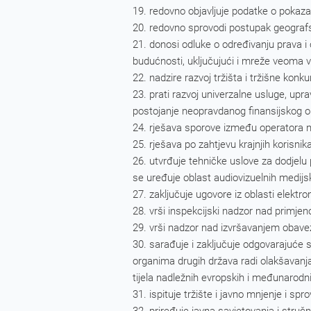
redovno objavljuje podatke o pokazat
redovno sprovodi postupak geografs
donosi odluke o određivanju prava 
budućnosti, uključujući i mreže veoma v
nadzire razvoj tržišta i tržišne konk
prati razvoj univerzalne usluge, upr
postojanje neopravdanog finansijskog o
rješava sporove između operatora na
rješava po zahtjevu krajnjih korisnik
utvrđuje tehničke uslove za dodjelu p
se uređuje oblast audiovizuelnih medijs
zaključuje ugovore iz oblasti elektr
vrši inspekcijski nadzor nad primj
vrši nadzor nad izvršavanjem obave
sarađuje i zaključuje odgovarajuće 
organima drugih država radi olakšavanja 
tijela nadležnih evropskih i međunarodni
ispituje tržište i javno mnjenje i spr