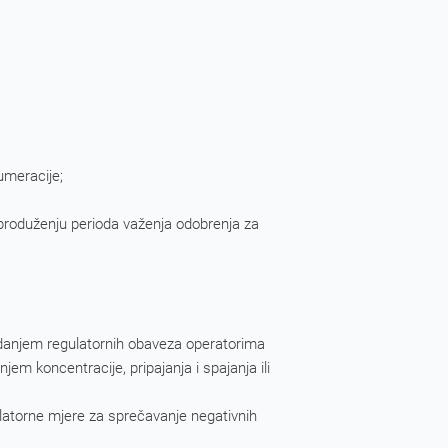
umeracije;
i produženju perioda važenja odobrenja za
kidanjem regulatornih obaveza operatorima
m koncentracije, pripajanja i spajanja ili
latorne mjere za sprečavanje negativnih